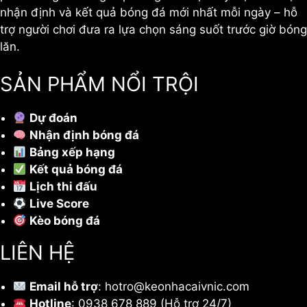
nhận định và kết quả bóng đá mới nhất mỗi ngày – hỗ
trợ người chơi đưa ra lựa chọn sáng suốt trước giờ bóng
lăn.
SẢN PHẨM NỔI TRỘI
Dự đoán
Nhận định bóng đá
Bảng xếp hạng
Kết quả bóng đá
Lịch thi đấu
Live Score
Kèo bóng đá
LIÊN HỆ
Email hỗ trợ
:
hotro@keonhacaivnic.com
Hotline
: 0938 678 889 (Hỗ trợ 24/7)