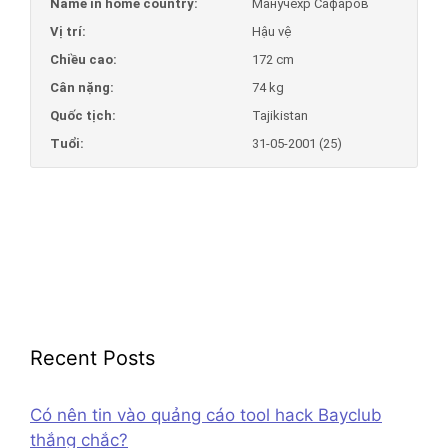
Name in home country:
Манучехр Сафаров
Vị trí:
Hậu vệ
Chiều cao:
172 cm
Cân nặng:
74 kg
Quốc tịch:
Tajikistan
Tuổi:
31-05-2001 (25)
Recent Posts
Có nên tin vào quảng cáo tool hack Bayclub
thắng chắc?