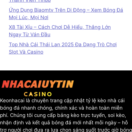
Thành Viên Tin88
Ứng Dụng Biaomtv Trên Di Động – Xem Bóng Đá
Mọi Lúc, Mọi Nơi
X8 Tài Xỉu – Cách Chơi Dễ Hiểu, Thắng Lớn
Ngay Từ Ván Đầu
Top Nhà Cái Thái Lan 2025 Đa Dạng Trò Chơi
Slot Và Casino
Keonhacai là chuyên trang cập nhật tỷ lệ kèo nhà cái
bóng đá nhanh chóng, chính xác và hoàn toàn miễn
phí. Chúng tôi cung cấp bảng kèo trực tuyến, soi kèo,
nhận định và kết quả bóng đá mới nhất mỗi ngày – hỗ
trợ người chơi đưa ra lựa chọn sáng suốt trước giờ bóng