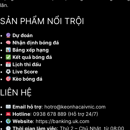
lăn.
SẢN PHẨM NỔI TRỘI
Dự đoán
Nhận định bóng đá
Bảng xếp hạng
Kết quả bóng đá
Lịch thi đấu
Live Score
Kèo bóng đá
LIÊN HỆ
Email hỗ trợ
:
hotro@keonhacaivnic.com
Hotline
: 0938 678 889 (Hỗ trợ 24/7)
Website
: https://banking.uk.com
Thời gian làm việc
: Thứ 2 – Chủ Nhật, từ 08:00