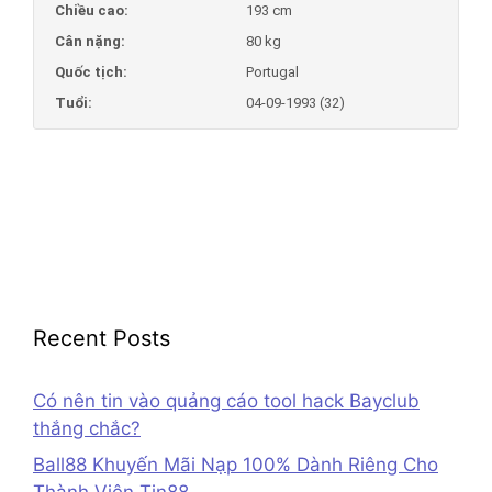
Chiều cao:
193 cm
Cân nặng:
80 kg
Quốc tịch:
Portugal
Tuổi:
04-09-1993 (32)
Recent Posts
Có nên tin vào quảng cáo tool hack Bayclub
thắng chắc?
Ball88 Khuyến Mãi Nạp 100% Dành Riêng Cho