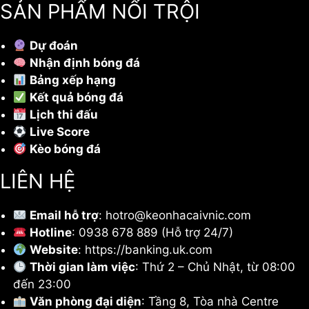
SẢN PHẨM NỔI TRỘI
Dự đoán
Nhận định bóng đá
Bảng xếp hạng
Kết quả bóng đá
Lịch thi đấu
Live Score
Kèo bóng đá
LIÊN HỆ
Email hỗ trợ
:
hotro@keonhacaivnic.com
Hotline
: 0938 678 889 (Hỗ trợ 24/7)
Website
: https://banking.uk.com
Thời gian làm việc
: Thứ 2 – Chủ Nhật, từ 08:00
đến 23:00
Văn phòng đại diện
: Tầng 8, Tòa nhà Centre