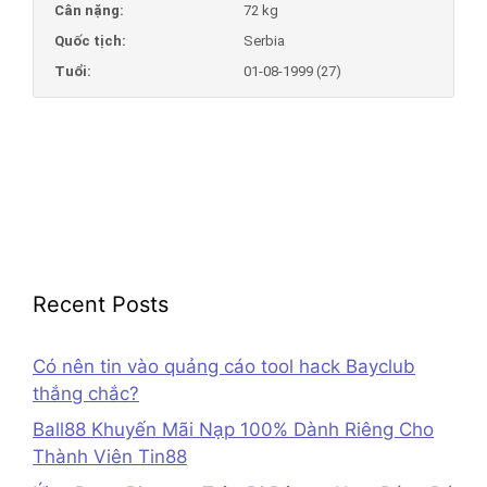
Cân nặng:
72 kg
Quốc tịch:
Serbia
Tuổi:
01-08-1999 (27)
Recent Posts
Có nên tin vào quảng cáo tool hack Bayclub
thắng chắc?
Ball88 Khuyến Mãi Nạp 100% Dành Riêng Cho
Thành Viên Tin88