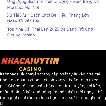
Ứng Dụng Biaomtv Trên Di Động – Xem Bóng Đá
Mọi Lúc, Mọi Nơi
X8 Tài Xỉu – Cách Chơi Dễ Hiểu, Thắng Lớn
Ngay Từ Ván Đầu
Top Nhà Cái Thái Lan 2025 Đa Dạng Trò Chơi
Slot Và Casino
Keonhacai là chuyên trang cập nhật tỷ lệ kèo nhà cái
bóng đá nhanh chóng, chính xác và hoàn toàn miễn
phí. Chúng tôi cung cấp bảng kèo trực tuyến, soi kèo,
nhận định và kết quả bóng đá mới nhất mỗi ngày – hỗ
trợ người chơi đưa ra lựa chọn sáng suốt trước giờ bóng
lăn.