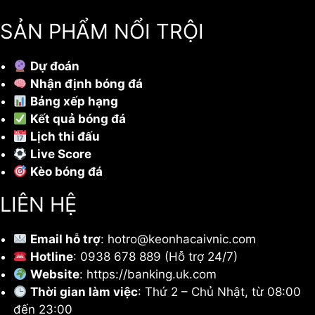
SẢN PHẨM NỔI TRỘI
Dự đoán
Nhận định bóng đá
Bảng xếp hạng
Kết quả bóng đá
Lịch thi đấu
Live Score
Kèo bóng đá
LIÊN HỆ
Email hỗ trợ
:
hotro@keonhacaivnic.com
Hotline
: 0938 678 889 (Hỗ trợ 24/7)
Website
: https://banking.uk.com
Thời gian làm việc
: Thứ 2 – Chủ Nhật, từ 08:00
đến 23:00