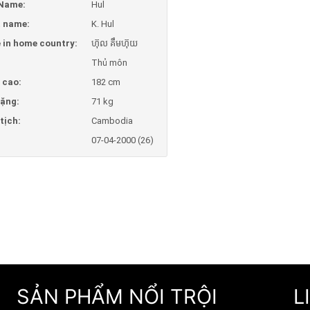
 Name:
Hul
 name:
K. Hul
in home country:
ហ៊ុល គឹមហ៊ុយ
Thủ môn
 cao:
182 cm
ặng:
71 kg
tịch:
Cambodia
07-04-2000 (26)
SẢN PHẨM NỔI TRỘI
L