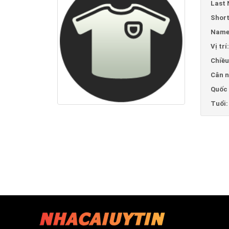
Last
Short
Name 
Vị trí:
Chiều
Cân n
Quốc 
Tuổi: