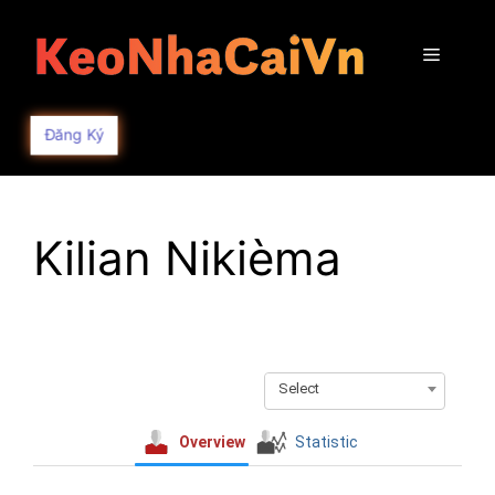
Skip
to
Menu
content
Đăng Ký
Kilian Nikièma
Select
Overview
Statistic