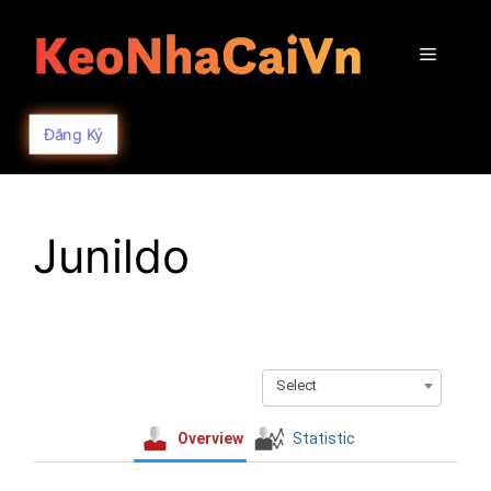
Skip
to
Menu
content
Đăng Ký
Junildo
Select
Overview
Statistic