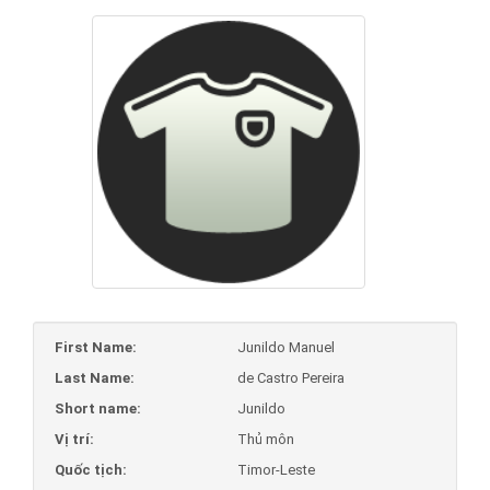
First Name:
Junildo Manuel
Last Name:
de Castro Pereira
Short name:
Junildo
Vị trí:
Thủ môn
Quốc tịch:
Timor-Leste