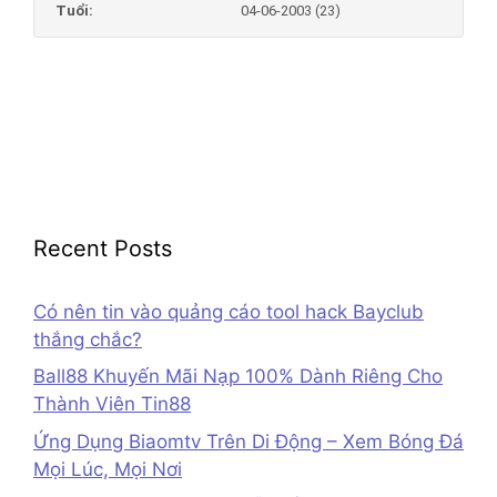
Tuổi:
04-06-2003 (23)
Recent Posts
Có nên tin vào quảng cáo tool hack Bayclub
thắng chắc?
Ball88 Khuyến Mãi Nạp 100% Dành Riêng Cho
Thành Viên Tin88
Ứng Dụng Biaomtv Trên Di Động – Xem Bóng Đá
Mọi Lúc, Mọi Nơi