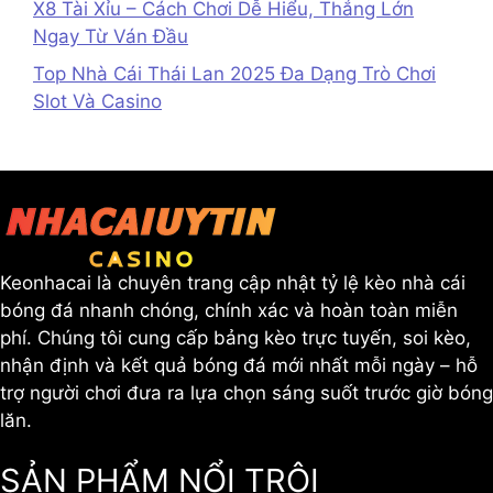
X8 Tài Xỉu – Cách Chơi Dễ Hiểu, Thắng Lớn
Ngay Từ Ván Đầu
Top Nhà Cái Thái Lan 2025 Đa Dạng Trò Chơi
Slot Và Casino
Keonhacai là chuyên trang cập nhật tỷ lệ kèo nhà cái
bóng đá nhanh chóng, chính xác và hoàn toàn miễn
phí. Chúng tôi cung cấp bảng kèo trực tuyến, soi kèo,
nhận định và kết quả bóng đá mới nhất mỗi ngày – hỗ
trợ người chơi đưa ra lựa chọn sáng suốt trước giờ bóng
lăn.
SẢN PHẨM NỔI TRỘI