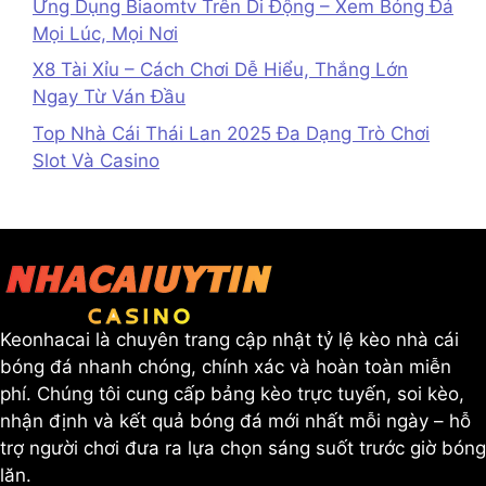
Ứng Dụng Biaomtv Trên Di Động – Xem Bóng Đá
Mọi Lúc, Mọi Nơi
X8 Tài Xỉu – Cách Chơi Dễ Hiểu, Thắng Lớn
Ngay Từ Ván Đầu
Top Nhà Cái Thái Lan 2025 Đa Dạng Trò Chơi
Slot Và Casino
Keonhacai là chuyên trang cập nhật tỷ lệ kèo nhà cái
bóng đá nhanh chóng, chính xác và hoàn toàn miễn
phí. Chúng tôi cung cấp bảng kèo trực tuyến, soi kèo,
nhận định và kết quả bóng đá mới nhất mỗi ngày – hỗ
trợ người chơi đưa ra lựa chọn sáng suốt trước giờ bóng
lăn.