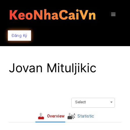
Skip
to
Menu
content
Đăng Ký
Jovan Mituljikic
Select
Overview
Statistic