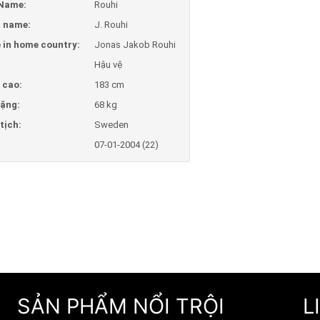
 Name:
Rouhi
 name:
J. Rouhi
in home country:
Jonas Jakob Rouhi
Hậu vệ
 cao:
183 cm
ặng:
68 kg
tịch:
Sweden
07-01-2004 (22)
SẢN PHẨM NỔI TRỘI
L