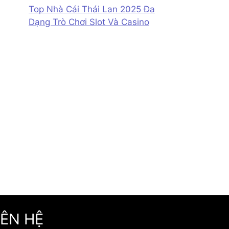
Top Nhà Cái Thái Lan 2025 Đa
Dạng Trò Chơi Slot Và Casino
IÊN HỆ