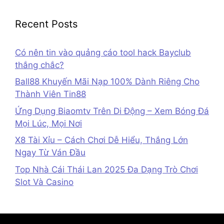
Recent Posts
Có nên tin vào quảng cáo tool hack Bayclub
thắng chắc?
Ball88 Khuyến Mãi Nạp 100% Dành Riêng Cho
Thành Viên Tin88
Ứng Dụng Biaomtv Trên Di Động – Xem Bóng Đá
Mọi Lúc, Mọi Nơi
X8 Tài Xỉu – Cách Chơi Dễ Hiểu, Thắng Lớn
Ngay Từ Ván Đầu
Top Nhà Cái Thái Lan 2025 Đa Dạng Trò Chơi
Slot Và Casino