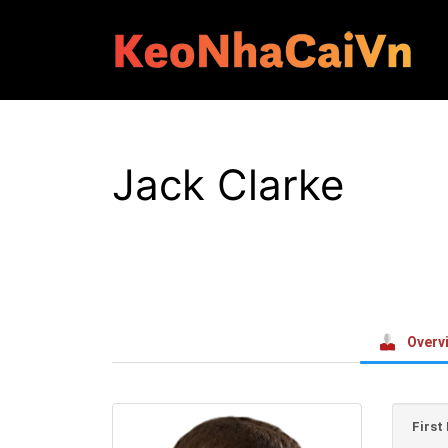
Skip
to
content
Jack Clarke
Overv
First