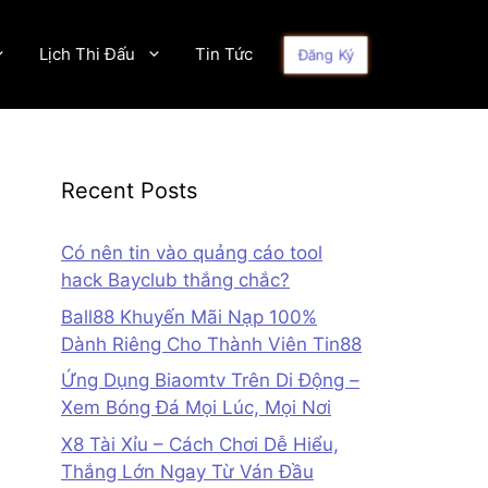
Lịch Thi Đấu
Tin Tức
Đăng Ký
Recent Posts
Có nên tin vào quảng cáo tool
hack Bayclub thắng chắc?
Ball88 Khuyến Mãi Nạp 100%
Dành Riêng Cho Thành Viên Tin88
Ứng Dụng Biaomtv Trên Di Động –
Xem Bóng Đá Mọi Lúc, Mọi Nơi
X8 Tài Xỉu – Cách Chơi Dễ Hiểu,
Thắng Lớn Ngay Từ Ván Đầu