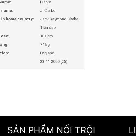
 Name:
Clarke
 name:
J. Clarke
in home country:
Jack Raymond Clarke
Tiền đạo
 cao:
181 cm
ặng:
74 kg
tịch:
England
23-11-2000 (25)
SẢN PHẨM NỔI TRỘI
L