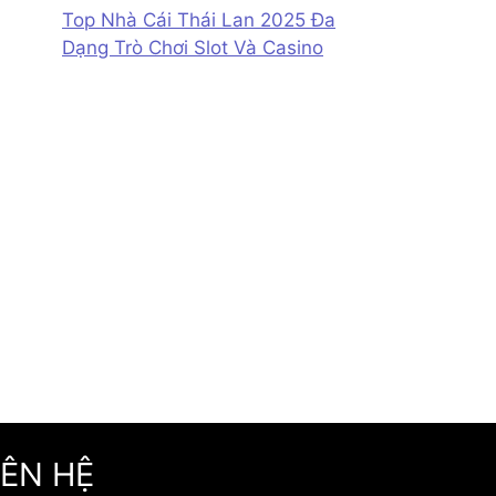
Top Nhà Cái Thái Lan 2025 Đa
Dạng Trò Chơi Slot Và Casino
IÊN HỆ