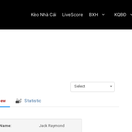
Kèo Nhà Cái
LiveScore
BXH
KQBĐ
Select
iew
Statistic
 Name:
Jack Raymond