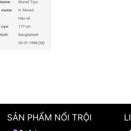
 Name:
Murad Tipu
 name:
H. Murad
Hậu vệ
 cao:
177 cm
tịch:
Bangladesh
02-01-1998 (28)
SẢN PHẨM NỔI TRỘI
L