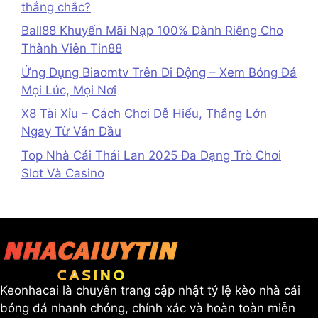
thắng chắc?
Ball88 Khuyến Mãi Nạp 100% Dành Riêng Cho
Thành Viên Tin88
Ứng Dụng Biaomtv Trên Di Động – Xem Bóng Đá
Mọi Lúc, Mọi Nơi
X8 Tài Xỉu – Cách Chơi Dễ Hiểu, Thắng Lớn
Ngay Từ Ván Đầu
Top Nhà Cái Thái Lan 2025 Đa Dạng Trò Chơi
Slot Và Casino
Keonhacai là chuyên trang cập nhật tỷ lệ kèo nhà cái
bóng đá nhanh chóng, chính xác và hoàn toàn miễn