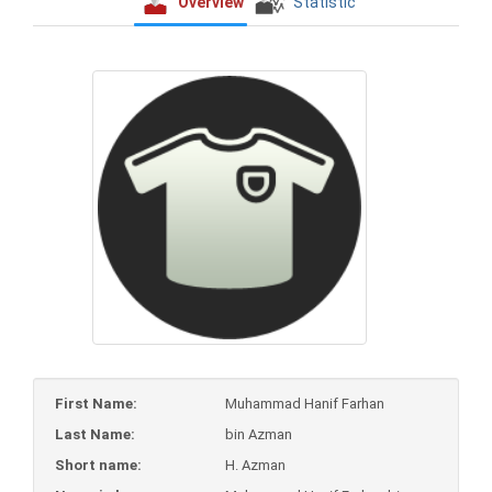
Overview
Statistic
First Name:
Muhammad Hanif Farhan
Last Name:
bin Azman
Short name:
H. Azman