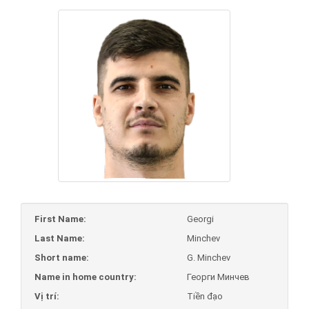
First Name:
Georgi
Last Name:
Minchev
Short name:
G. Minchev
Name in home country:
Георги Минчев
Vị trí:
Tiền đạo