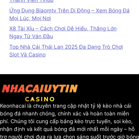
Thành Viên Tin88
Ứng Dụng Biaomtv Trên Di Động – Xem Bóng Đá
Mọi Lúc, Mọi Nơi
X8 Tài Xỉu – Cách Chơi Dễ Hiểu, Thắng Lớn
Ngay Từ Ván Đầu
Top Nhà Cái Thái Lan 2025 Đa Dạng Trò Chơi
Slot Và Casino
Keonhacai là chuyên trang cập nhật tỷ lệ kèo nhà cái
bóng đá nhanh chóng, chính xác và hoàn toàn miễn
phí. Chúng tôi cung cấp bảng kèo trực tuyến, soi kèo,
nhận định và kết quả bóng đá mới nhất mỗi ngày – hỗ
trợ người chơi đưa ra lựa chọn sáng suốt trước giờ bóng