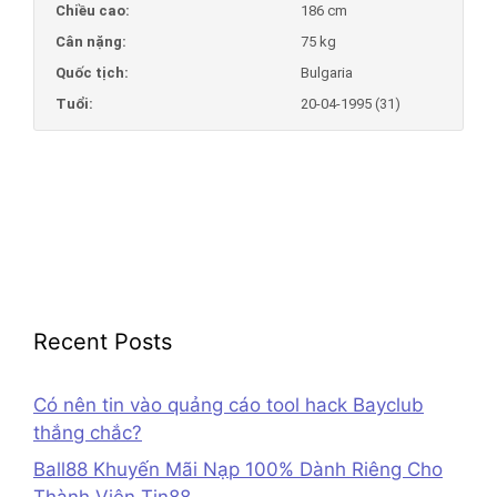
Chiều cao:
186 cm
Cân nặng:
75 kg
Quốc tịch:
Bulgaria
Tuổi:
20-04-1995 (31)
Recent Posts
Có nên tin vào quảng cáo tool hack Bayclub
thắng chắc?
Ball88 Khuyến Mãi Nạp 100% Dành Riêng Cho