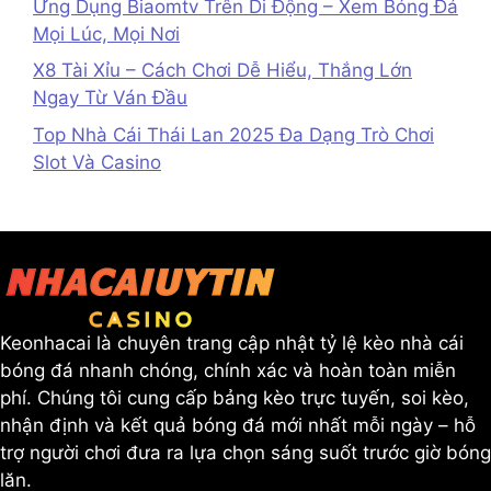
Ứng Dụng Biaomtv Trên Di Động – Xem Bóng Đá
Mọi Lúc, Mọi Nơi
X8 Tài Xỉu – Cách Chơi Dễ Hiểu, Thắng Lớn
Ngay Từ Ván Đầu
Top Nhà Cái Thái Lan 2025 Đa Dạng Trò Chơi
Slot Và Casino
Keonhacai là chuyên trang cập nhật tỷ lệ kèo nhà cái
bóng đá nhanh chóng, chính xác và hoàn toàn miễn
phí. Chúng tôi cung cấp bảng kèo trực tuyến, soi kèo,
nhận định và kết quả bóng đá mới nhất mỗi ngày – hỗ
trợ người chơi đưa ra lựa chọn sáng suốt trước giờ bóng
lăn.