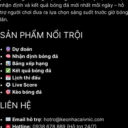
nhận định và kết quả bóng đá mới nhất mỗi ngày – hỗ
trợ người chơi đưa ra lựa chọn sáng suốt trước giờ bóng
lăn.
SẢN PHẨM NỔI TRỘI
Dự đoán
Nhận định bóng đá
Bảng xếp hạng
Kết quả bóng đá
Lịch thi đấu
Live Score
Kèo bóng đá
LIÊN HỆ
Email hỗ trợ
:
hotro@keonhacaivnic.com
Hotline
: 0938 678 889 (Hỗ trợ 24/7)