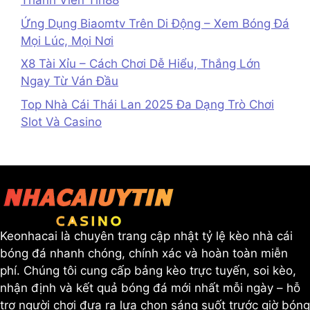
Thành Viên Tin88
Ứng Dụng Biaomtv Trên Di Động – Xem Bóng Đá
Mọi Lúc, Mọi Nơi
X8 Tài Xỉu – Cách Chơi Dễ Hiểu, Thắng Lớn
Ngay Từ Ván Đầu
Top Nhà Cái Thái Lan 2025 Đa Dạng Trò Chơi
Slot Và Casino
Keonhacai là chuyên trang cập nhật tỷ lệ kèo nhà cái
bóng đá nhanh chóng, chính xác và hoàn toàn miễn
phí. Chúng tôi cung cấp bảng kèo trực tuyến, soi kèo,
nhận định và kết quả bóng đá mới nhất mỗi ngày – hỗ
trợ người chơi đưa ra lựa chọn sáng suốt trước giờ bóng