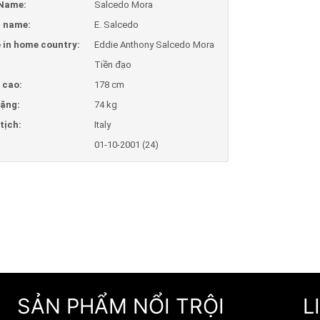
 Name:
Salcedo Mora
 name:
E. Salcedo
in home country:
Eddie Anthony Salcedo Mora
Tiền đạo
 cao:
178 cm
ặng:
74 kg
tịch:
Italy
01-10-2001 (24)
SẢN PHẨM NỔI TRỘI
L