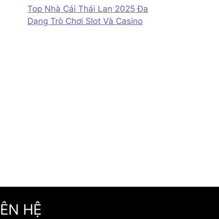
Top Nhà Cái Thái Lan 2025 Đa
Dạng Trò Chơi Slot Và Casino
IÊN HỆ