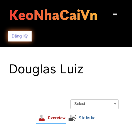
Skip
to
Menu
content
Đăng Ký
Douglas Luiz
Select
Overview
Statistic