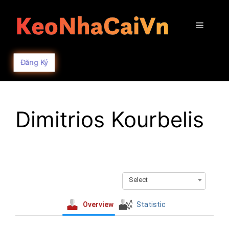
Skip
to
Menu
content
Đăng Ký
Dimitrios Kourbelis
Select
Overview
Statistic