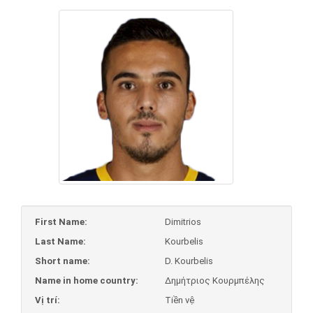
First Name:
Dimitrios
Last Name:
Kourbelis
Short name:
D. Kourbelis
Name in home country:
Δημήτριος Κουρμπέλης
Vị trí:
Tiền vệ