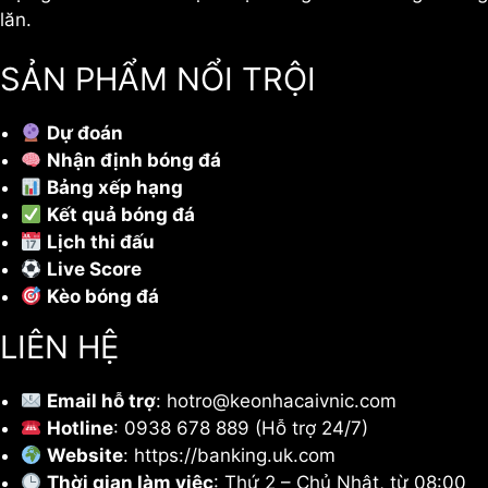
lăn.
SẢN PHẨM NỔI TRỘI
Dự đoán
Nhận định bóng đá
Bảng xếp hạng
Kết quả bóng đá
Lịch thi đấu
Live Score
Kèo bóng đá
LIÊN HỆ
Email hỗ trợ
:
hotro@keonhacaivnic.com
Hotline
: 0938 678 889 (Hỗ trợ 24/7)
Website
: https://banking.uk.com
Thời gian làm việc
: Thứ 2 – Chủ Nhật, từ 08:00