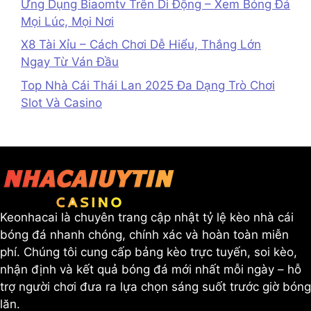
Ứng Dụng Biaomtv Trên Di Động – Xem Bóng Đá
Mọi Lúc, Mọi Nơi
X8 Tài Xỉu – Cách Chơi Dễ Hiểu, Thắng Lớn
Ngay Từ Ván Đầu
Top Nhà Cái Thái Lan 2025 Đa Dạng Trò Chơi
Slot Và Casino
Keonhacai là chuyên trang cập nhật tỷ lệ kèo nhà cái
bóng đá nhanh chóng, chính xác và hoàn toàn miễn
phí. Chúng tôi cung cấp bảng kèo trực tuyến, soi kèo,
nhận định và kết quả bóng đá mới nhất mỗi ngày – hỗ
trợ người chơi đưa ra lựa chọn sáng suốt trước giờ bóng
lăn.