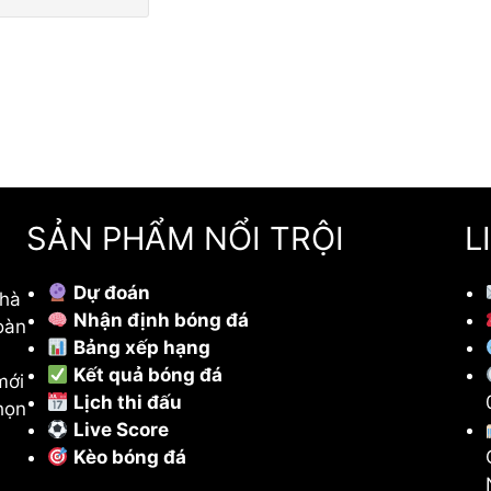
SẢN PHẨM NỔI TRỘI
L
Dự đoán
nhà
Nhận định bóng đá
oàn
Bảng xếp hạng
Kết quả bóng đá
mới
Lịch thi đấu
họn
Live Score
Kèo bóng đá