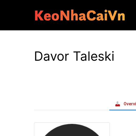
Skip
to
content
Davor Taleski
Overv