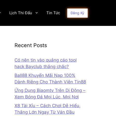
Lịch Thi Đấu
Tin Tức
Đăng Ký
Recent Posts
Có nên tin vào quảng cáo tool
hack Bayclub thắng chắc?
Ball88 Khuyến Mãi Nạp 100%
Dành Riêng Cho Thành Viên Tin88
Ứng Dụng Biaomtv Trên Di Động –
Xem Bóng Đá Mọi Lúc, Mọi Nơi
X8 Tài Xỉu – Cách Chơi Dễ Hiểu,
Thắng Lớn Ngay Từ Ván Đầu