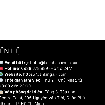
IÊN HỆ
Email hỗ trợ
:
hotro@keonhacaivnic.com
Hotline
: 0938 678 889 (Hỗ trợ 24/7)
Website
: https://banking.uk.com
Thời gian làm việc
: Thứ 2 – Chủ Nhật, từ
08:00 đến 23:00
Văn phòng đại diện
: Tầng 8, Tòa nhà
Centre Point, 106 Nguyễn Văn Trỗi, Quận Phú
Nhuận, TP. Hồ Chí Minh