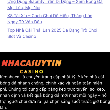
Ứng Dụng Biaomtv Trên Di Động – Xem Bóng Đá
Mọi Lúc, Mọi Nơi
X8 Tài Xỉu – Cách Chơi Dễ Hiểu, Thắng Lớn
Ngay Từ Ván Đầu
Top Nhà Cái Thái Lan 2025 Đa Dạng Trò Chơi
Slot Và Casino
Keonhacai là chuyên trang cập nhật tỷ lệ kèo nhà cái
bóng đá nhanh chóng, chính xác và hoàn toàn miễn
phí. Chúng tôi cung cấp bảng kèo trực tuyến, soi kèo,
nhận định và kết quả bóng đá mới nhất mỗi ngày – hỗ
trợ người chơi đưa ra lựa chọn sáng suốt trước giờ bóng
lăn.