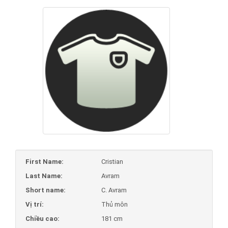
First Name:
Cristian
Last Name:
Avram
Short name:
C. Avram
Vị trí:
Thủ môn
Chiều cao:
181 cm