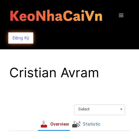
Skip
to
Menu
content
Đăng Ký
Cristian Avram
Select
Overview
Statistic