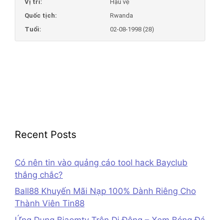
Vị trí:
Hậu vệ
Quốc tịch:
Rwanda
Tuổi:
02-08-1998 (28)
Recent Posts
Có nên tin vào quảng cáo tool hack Bayclub
thắng chắc?
Ball88 Khuyến Mãi Nạp 100% Dành Riêng Cho
Thành Viên Tin88
Ứng Dụng Biaomtv Trên Di Động – Xem Bóng Đá