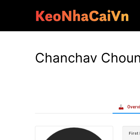
Skip
to
content
Chanchav Chou
Overv
First