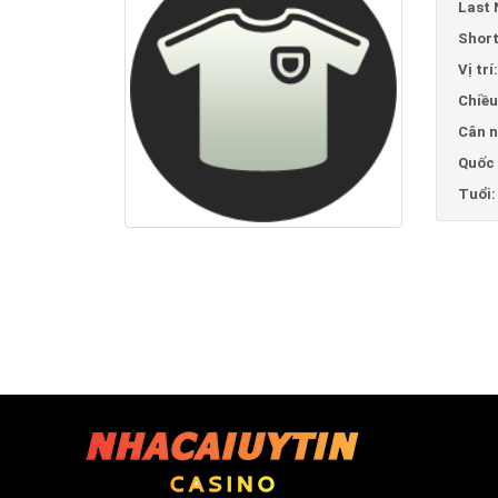
Last
Short
Vị trí:
Chiều
Cân n
Quốc 
Tuổi: