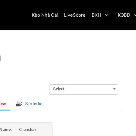
Kèo Nhà Cái
LiveScore
BXH
KQBĐ
n
Select
iew
Statistic
 Name:
Chanchav