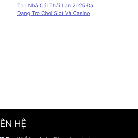
Top Nhà Cái Thái Lan 2025 Đa
Dạng Trò Chơi Slot Và Casino
IÊN HỆ