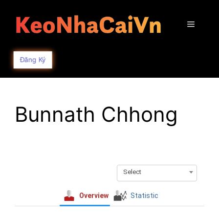
Skip
to
Menu
content
Đăng Ký
Bunnath Chhong
Select
Overview
Statistic