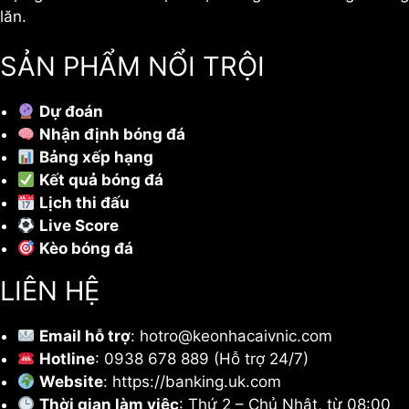
lăn.
SẢN PHẨM NỔI TRỘI
Dự đoán
Nhận định bóng đá
Bảng xếp hạng
Kết quả bóng đá
Lịch thi đấu
Live Score
Kèo bóng đá
LIÊN HỆ
Email hỗ trợ
:
hotro@keonhacaivnic.com
Hotline
: 0938 678 889 (Hỗ trợ 24/7)
Website
: https://banking.uk.com
Thời gian làm việc
: Thứ 2 – Chủ Nhật, từ 08:00