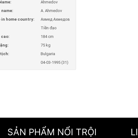
 Name:
Ahmedov
 name:
A. Ahmedov
in home country:
Ахмед Ахмедов
Tiền đạo
 cao:
184 cm
ặng:
75 kg
tịch:
Bulgaria
04-03-1995 (31)
SẢN PHẨM NỔI TRỘI
L