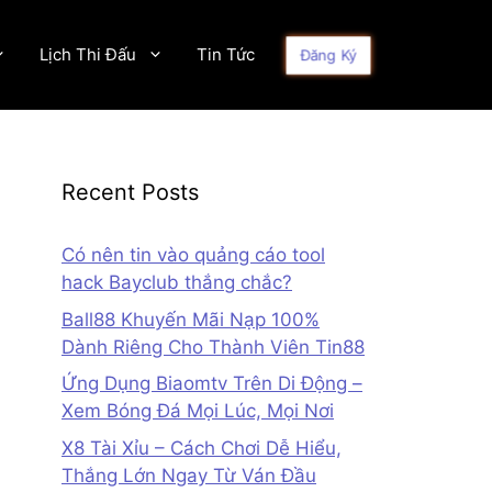
Lịch Thi Đấu
Tin Tức
Đăng Ký
Recent Posts
Có nên tin vào quảng cáo tool
hack Bayclub thắng chắc?
Ball88 Khuyến Mãi Nạp 100%
Dành Riêng Cho Thành Viên Tin88
Ứng Dụng Biaomtv Trên Di Động –
Xem Bóng Đá Mọi Lúc, Mọi Nơi
X8 Tài Xỉu – Cách Chơi Dễ Hiểu,
Thắng Lớn Ngay Từ Ván Đầu