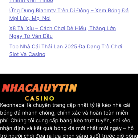
Thành Viên Tin88
Ứng Dụng Biaomtv Trên Di Động – Xem Bóng Đá
Mọi Lúc, Mọi Nơi
X8 Tài Xỉu – Cách Chơi Dễ Hiểu, Thắng Lớn
Ngay Từ Ván Đầu
Top Nhà Cái Thái Lan 2025 Đa Dạng Trò Chơi
Slot Và Casino
Keonhacai là chuyên trang cập nhật tỷ lệ kèo nhà cái
bóng đá nhanh chóng, chính xác và hoàn toàn miễn
phí. Chúng tôi cung cấp bảng kèo trực tuyến, soi kèo,
nhận định và kết quả bóng đá mới nhất mỗi ngày – hỗ
trợ người chơi đưa ra lựa chọn sáng suốt trước giờ bóng