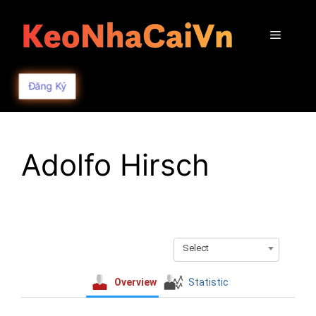
Skip
to
Menu
content
Đăng Ký
Adolfo Hirsch
Select
Overview
Statistic