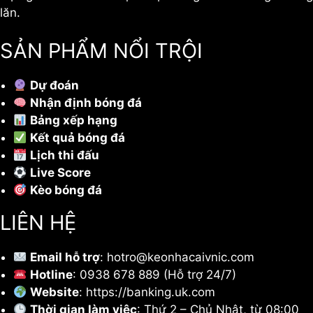
lăn.
SẢN PHẨM NỔI TRỘI
Dự đoán
Nhận định bóng đá
Bảng xếp hạng
Kết quả bóng đá
Lịch thi đấu
Live Score
Kèo bóng đá
LIÊN HỆ
Email hỗ trợ
:
hotro@keonhacaivnic.com
Hotline
: 0938 678 889 (Hỗ trợ 24/7)
Website
: https://banking.uk.com
Thời gian làm việc
: Thứ 2 – Chủ Nhật, từ 08:00