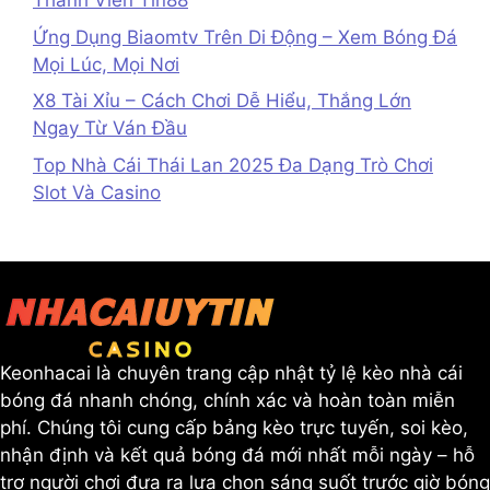
Thành Viên Tin88
Ứng Dụng Biaomtv Trên Di Động – Xem Bóng Đá
Mọi Lúc, Mọi Nơi
X8 Tài Xỉu – Cách Chơi Dễ Hiểu, Thắng Lớn
Ngay Từ Ván Đầu
Top Nhà Cái Thái Lan 2025 Đa Dạng Trò Chơi
Slot Và Casino
Keonhacai là chuyên trang cập nhật tỷ lệ kèo nhà cái
bóng đá nhanh chóng, chính xác và hoàn toàn miễn
phí. Chúng tôi cung cấp bảng kèo trực tuyến, soi kèo,
nhận định và kết quả bóng đá mới nhất mỗi ngày – hỗ
trợ người chơi đưa ra lựa chọn sáng suốt trước giờ bóng