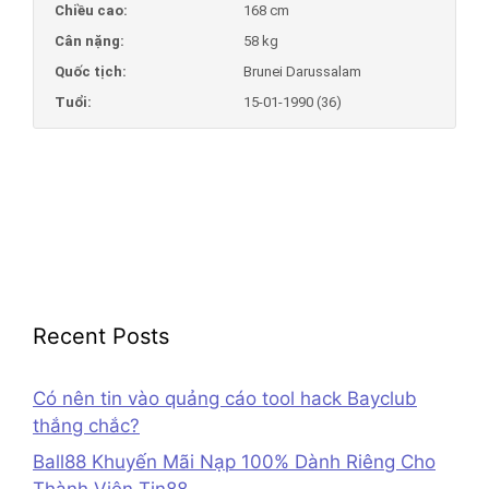
Chiều cao:
168 cm
Cân nặng:
58 kg
Quốc tịch:
Brunei Darussalam
Tuổi:
15-01-1990 (36)
Recent Posts
Có nên tin vào quảng cáo tool hack Bayclub
thắng chắc?
Ball88 Khuyến Mãi Nạp 100% Dành Riêng Cho