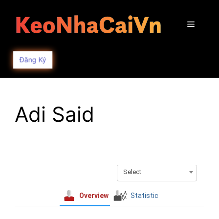
Skip
to
Menu
content
Đăng Ký
Adi Said
Select
Overview
Statistic