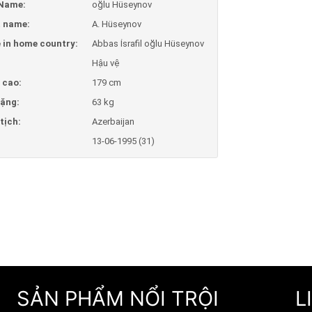
 Name:
oğlu Hüseynov
 name:
A. Hüseynov
in home country:
Abbas İsrafil oğlu Hüseynov
Hậu vệ
 cao:
179 cm
ặng:
63 kg
tịch:
Azerbaijan
13-06-1995 (31)
SẢN PHẨM NỔI TRỘI
L