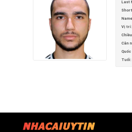
Last
Short
Name 
Vị trí:
Chiều
Cân n
Quốc 
Tuổi: