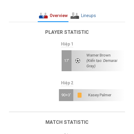
Overview
Lineups
PLAYER STATISTIC
Hiệp 1
Warner Brown
17'
(Kiến tạo: Demarai
Gray)
Hiệp 2
90+3'
Kasey Palmer
MATCH STATISTIC